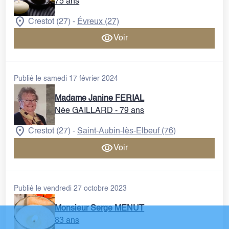
75 ans
Crestot (27)
Évreux (27)
-
Voir
Publié le samedi 17 février 2024
Madame Janine FERIAL
Née GAILLARD
- 79 ans
Crestot (27)
Saint-Aubin-lès-Elbeuf (76)
-
Voir
Publié le vendredi 27 octobre 2023
Monsieur Serge MENUT
83 ans