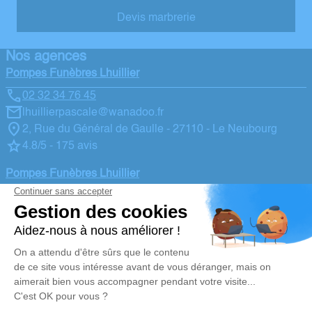
Devis marbrerie
Nos agences
Pompes Funèbres Lhuillier
02 32 34 76 45
lhuillierpascale@wanadoo.fr
2, Rue du Général de Gaulle - 27110 - Le Neubourg
4.8/5 - 175 avis
Pompes Funèbres Lhuillier
02 32 45 22 06
lhuilliergalichet@wanadoo.fr
40, Rue Saint Nicolas - 27170 - Beaumont le Roger
4.9/5 - 44 avis
Nos Services
Liens utiles
Organiser des Obsèques
Avis de décès
Monuments funéraires
Demande de rendez-vous en