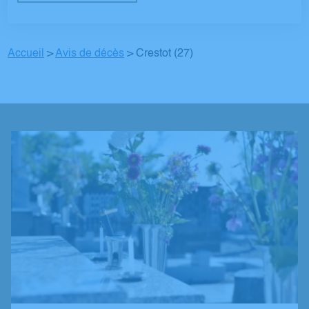
Accueil
>
Avis de décès
>
Crestot (27)