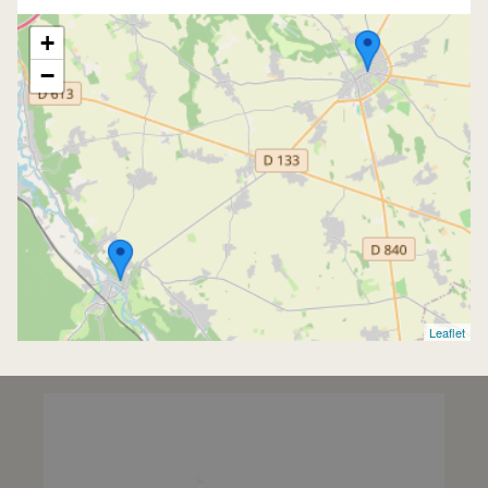
+
−
Leaflet