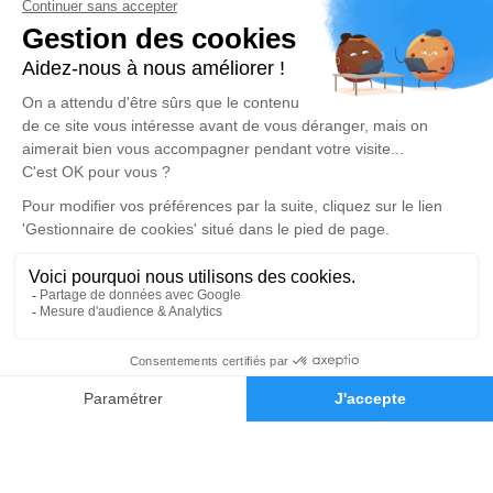
Nos agences
Pompes Funèbres Lhuillier
02 32 34 76 45
lhuillierpascale@wanadoo.fr
2, Rue du Général de Gaulle - 27110 - Le Neubourg
4.8/5 - 175 avis
Pompes Funèbres Lhuillier
02 32 45 22 06
lhuilliergalichet@wanadoo.fr
40, Rue Saint Nicolas - 27170 - Beaumont le Roger
4.9/5 - 44 avis
Nos Services
Liens utiles
Organiser des Obsèques
Avis de décès
02 32 34 76 45
Demande de devis
Monuments funéraires
Demande de rendez-vous en
agence
Services aux familles
Nos réseaux sociaux