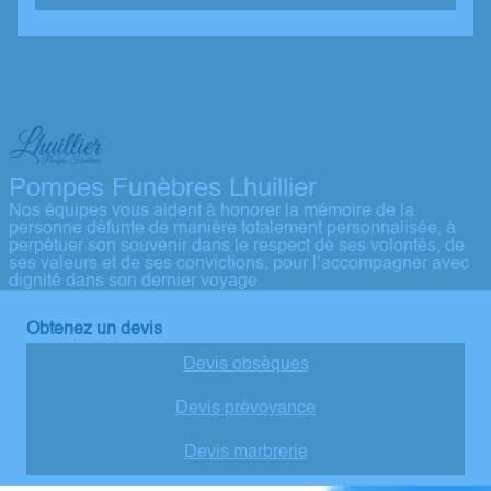
Pompes Funèbres Lhuillier
Nos équipes vous aident à honorer la mémoire de la
personne défunte de manière totalement personnalisée, à
perpétuer son souvenir dans le respect de ses volontés, de
ses valeurs et de ses convictions, pour l’accompagner avec
dignité dans son dernier voyage.
Obtenez un devis
Devis obsèques
Devis prévoyance
Devis marbrerie