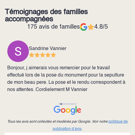
Témoignages des familles
accompagnées
175 avis de familles
4.8/5
Sandrine Vannier
Bonjour, j aimerais vous remercier pour le travail
J
effectué lors de la pose du monument pour la sepulture
p
de mon beau pere. La pose et le rendu correspondent à
b
nos attentes. Cordielement M Vannier
p
l
m
Tous les avis sont collectés et modérés par Google. Voir notre
politique de
publication d’avis
.