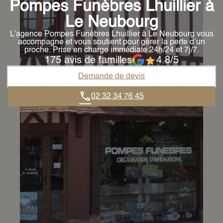
PLAQUES GRANIT
Pompes Funèbres Lhuillier à
Le Neubourg
BIJOUX ET EMPREINTES
L’agence Pompes Funèbres Lhuillier à Le Neubourg vous
accompagne et vous soutient pour gérer la perte d’un
VENTE DE PLAQUES
proche. Prise en charge immédiate 24h/24 et 7j/7.
175 avis de familles
4.8/5
Demande de devis
02 32 34 76 45