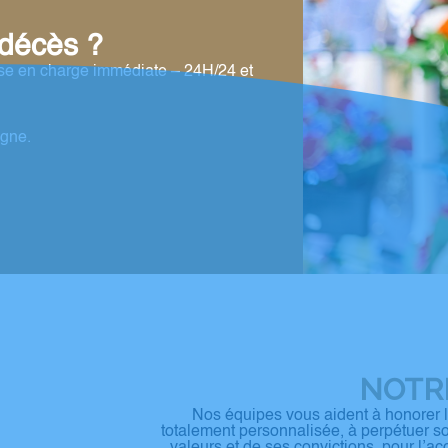
 décès ?
ise en charge immédiate – 24H/24 et
igne.
NOTRE
Nos équipes vous aident à honorer 
totalement personnalisée, à perpétuer s
valeurs et de ses convictions, pour l