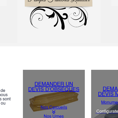
DEMANDER UN
DEMA
DEVIS D’OBSÈQUES
 de
DEVIS 
 nous
s sont
Monument
 ou
Nos Cercueils
Configurat
Nos Urnes