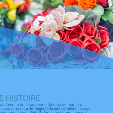
 HISTOIRE
la mémoire de la personne défunte de manière
on souvenir dans
le respect de ses volontés
, de ses
’accompagner avec
dignité
dans son dernier voyage.