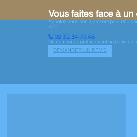
Vous faites face à un
Appelez nous dès à présent pour une pr
7J/7.
02 32 34 76 45
Ou demandez gratuitement un devis en l
DEMANDER UN DEVIS