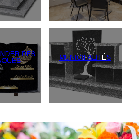
NDER DES
MUNICIPALIT
É
S
AQUES