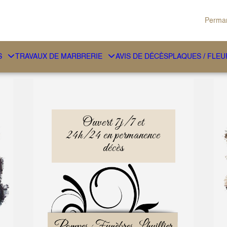
Perman
S
TRAVAUX DE MARBRERIE
AVIS DE DÉCÈS
PLAQUES / FLEU
Ouvert 7j/7 et
24h/24 en permanence
décès