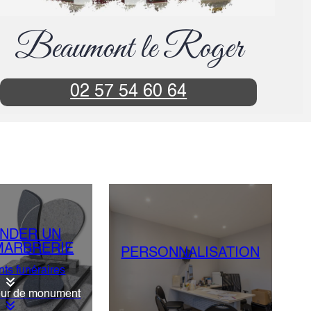
Beaumont le Roger
02 57 54 60 64
NDER UN
MARBRERIE
PERSONNALISATION
s funéraires
eur de monument