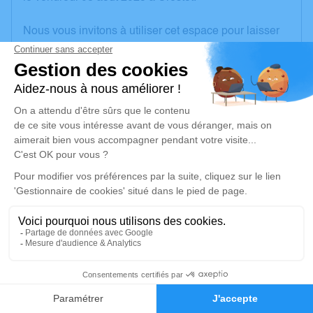
Nous vous invitons à utiliser cet espace pour laisser
vos condoléances, partager des photos souvenirs,
une anecdote ou exprimer vos pensées à travers des
poèmes ou des textes. Cet endroit est un lieu
d'expression dédié à honorer la mémoire de
Stéphane LEMBRET.
Un service de plantation d’arbre hommage est
disponible ici
.
Je rends hommage
Cérémonie religieuse
lundi 18 août 2025 à 10h00
23
Église Saint Pierre de Crestot
rue de l'église
Faire-part
Hommages
27110 Crestot