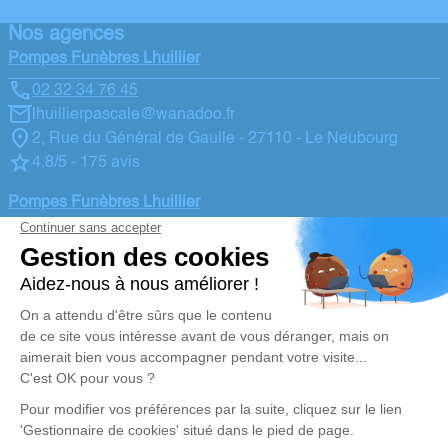
Nos agences
Pompes Funèbres Lhuillier
02 32 34 76 45
lhuillierpascale@wanadoo.fr
2, Rue du Général de Gaulle - 27110 - Le Neubourg
4.8/5 - 175 avis
Pompes Funèbres Lhuillier
02 32 45 22 06
lhuilliergalichet@wanadoo.fr
40, Rue Saint Nicolas - 27170 - Beaumont le Roger
4.9/5 - 44 avis
Nos Services
Liens utiles
Organiser des Obsèques
Avis de décès
Monuments funéraires
Demande de rendez-vous en
agence
Services aux familles