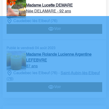
Madame Lucette DEMARE
Née DELAMARE
- 92 ans
Caudebec lès Elbeuf (76)
Voir
Publié le vendredi 04 août 2023
Madame Rolande Lucienne Argentine
LEFEBVRE
87 ans
Caudebec les Elbeuf (76)
Saint-Aubin-lès-Elbeuf
-
(76)
Voir