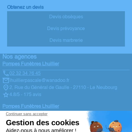
Obtenez un devis
Devis obsèques
Devis prévoyance
Devis marbrerie
Nos agences
Pompes Funèbres Lhuillier
02 32 34 76 45
lhuillierpascale@wanadoo.fr
2, Rue du Général de Gaulle - 27110 - Le Neubourg
4.8/5 - 175 avis
Pompes Funèbres Lhuillier
02 32 45 22 06
lhuilliergalichet@wanadoo.fr
40, Rue Saint Nicolas - 27170 - Beaumont le Roger