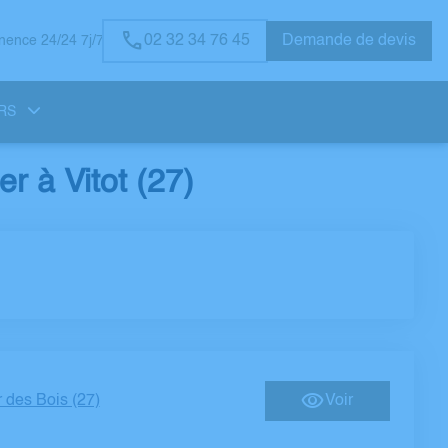
02 32 34 76 45
Demande de devis
ence 24/24 7j/7
RS
r à Vitot (27)
r des Bois (27)
Voir