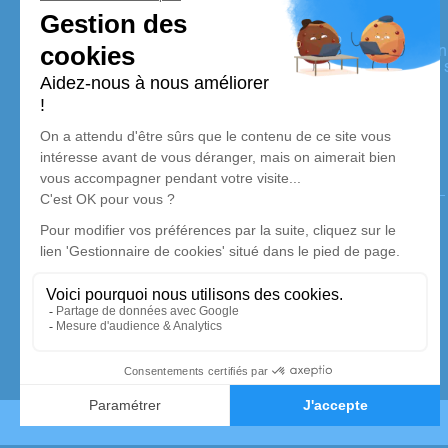
Pompes Funèbres Lhuillier
Nos équipes vous aident à honorer la mémoire de la person
perpétuer son souvenir dans le respect de ses volontés, de 
dignité dans son dernier voyage.
Nos agences
Pompes Funèbres Lhuillier
02 32 34 76 45
lhuillierpascale@wanadoo.fr
2, Rue du Général de Gaulle - 27110 - Le Neubourg
4.8/5 - 175 avis