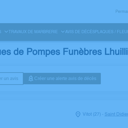
Perman
S
TRAVAUX DE MARBRERIE
AVIS DE DÉCÈS
PLAQUES / FLEU
es de Pompes Funèbres Lhuillie
r un avis
Créer une alerte avis de décès
Vitot (27)
Saint Didie
-