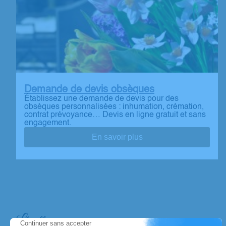
Demande de devis obsèques
Établissez une demande de devis pour des
obsèques personnalisées : inhumation, crémation,
contrat prévoyance… Devis en ligne gratuit et sans
engagement.
En savoir plus