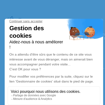
Pompes Funèbres Lhuillier
Nos équipes vous aident à honorer la mémoire de la person
perpétuer son souvenir dans le respect de ses volontés, de 
dignité dans son dernier voyage.
Nos agences
Pompes Funèbres Lhuillier
02 32 34 76 45
lhuillierpascale@wanadoo.fr
2, Rue du Général de Gaulle - 27110 - Le Neubourg
4.8/5 - 175 avis