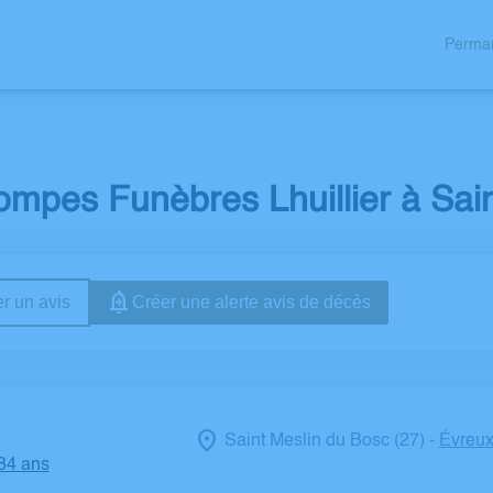
Perman
S
TRAVAUX DE MARBRERIE
AVIS DE DÉCÈS
PLAQUES / FLEU
mpes Funèbres Lhuillier à Sai
r un avis
Créer une alerte avis de décès
Saint Meslin du Bosc (27)
Évreux
-
 84 ans