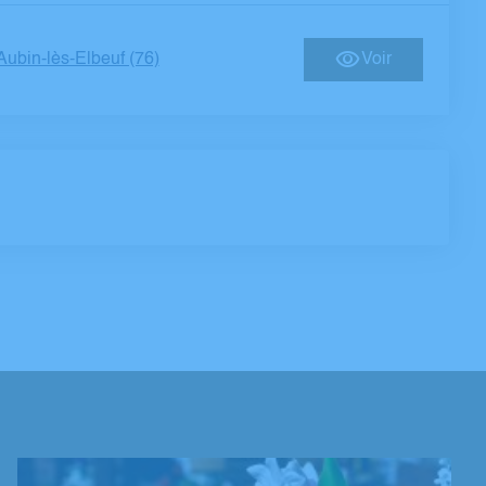
Aubin-lès-Elbeuf (76)
Voir