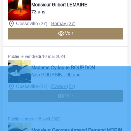
Monsieur Gilbert LEMAIRE
73 ans
Cesseville (27)
Bernay (27)
-
Voir
Publié le vendredi 10 mai 2024
Madame Cyriaque BOURDON
Née POUSSIN
- 90 ans
Cesseville (27)
Évreux (27)
-
Voir
Publié le mardi 18 avril 2023
Monsieur Georges Armand Fernand MORIN