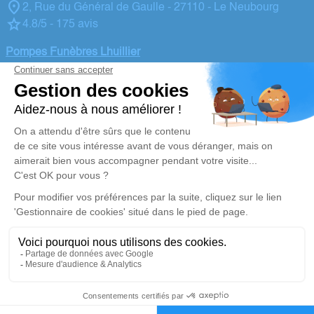
2, Rue du Général de Gaulle - 27110 - Le Neubourg
4.8/5 - 175 avis
Pompes Funèbres Lhuillier
02 32 45 22 06
lhuilliergalichet@wanadoo.fr
40, Rue Saint Nicolas - 27170 - Beaumont le Roger
4.9/5 - 44 avis
Nos Services
Liens utiles
Organiser des Obsèques
Avis de décès
Monuments funéraires
Demande de rendez-vous en
agence
Services aux familles
Nos réseaux sociaux
Mentions légales
Politique de traitement des données personnelles
Politique d’utilisation des cookies
Gestionnaire de cookies