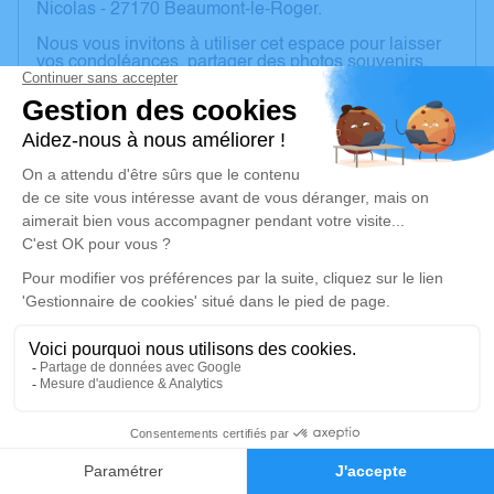
Nicolas - 27170 Beaumont-le-Roger.
Nous vous invitons à utiliser cet espace pour laisser
vos condoléances, partager des photos souvenirs,
une anecdote ou exprimer vos pensées à travers des
poèmes ou des textes. Cet endroit est un lieu
d'expression dédié à honorer la mémoire de Thimoté
BAZILLE.
PAS DE FLEURS NI DE PLAQUES
Je rends hommage
Cérémonie religieuse
jeudi 20 novembre 2025 à 10h00
Église Saint Nicolas de Beaumont-le-Roger
1 rue St Nicolas
27170 Beaumont-le-Roger
12
Faire-part
Hommages
Je rends hommage