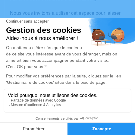
Nous vous invitons à utiliser cet espace pour laisser
vos condoléances, partager des photos souvenirs,
une anecdote ou exprimer vos pensées à travers des
poèmes ou des textes. Cet endroit est un lieu
d'expression dédié à honorer la mémoire de Thérèse
DEMEY.
Un service de plantation d’arbre hommage est
disponible ici
.
Je rends hommage
Cérémonie religieuse
mardi 26 décembre 2023 à 15h00
4
Église Saint Paul de Le Neubourg
Rue Dupont de l'Eure
Faire-part
Hommages
27110 Le Neubourg