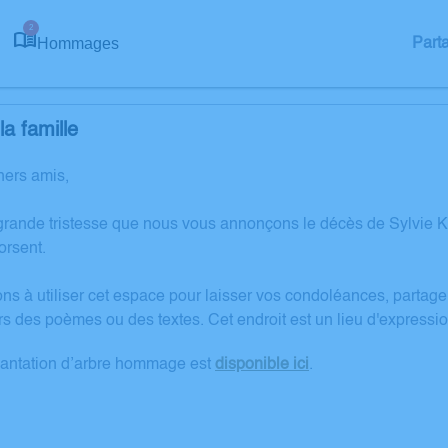
2
Hommages
Part
a famille
hers amis,
grande tristesse que nous vous annonçons le décès de Sylvie KL
rsent.
ons à utiliser cet espace pour laisser vos condoléances, partag
rs des poèmes ou des textes. Cet endroit est un lieu d'express
lantation d’arbre hommage est
disponible ici
.