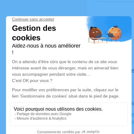
Déroulé de
Le vendred
Crématorium
27000 Évre