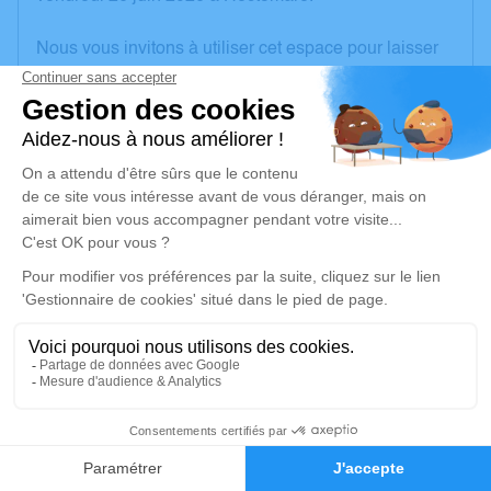
Nous vous invitons à utiliser cet espace pour laisser
vos condoléances, partager des photos souvenirs,
une anecdote ou exprimer vos pensées à travers des
poèmes ou des textes. Cet endroit est un lieu
d'expression dédié à honorer la mémoire de Robert
CAZÉ.
Un service de plantation d’arbre hommage est
disponible ici
.
Je rends hommage
Cérémonie religieuse
jeudi 09 juillet 2026 à 10h00
1
Église Saint Célerin d'Hectomare
22 Rue de l'Eglise
Faire-part
Hommages
27110 Hectomare