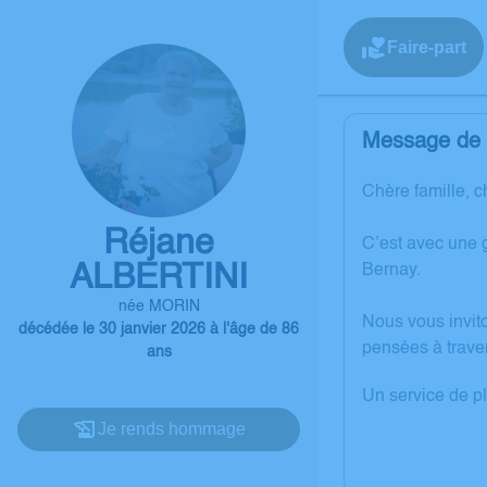
Faire-part
Message de l
Chère famille, c
Réjane
C’est avec une 
ALBERTINI
Bernay.
née MORIN
Nous vous invit
décédée le 30 janvier 2026 à l'âge de 86
pensées à trave
ans
Un service de p
Je rends hommage