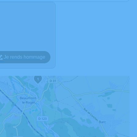
Je rends hommage
1