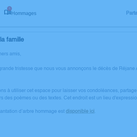
5
Hommages
Part
a famille
hers amis,
grande tristesse que nous vous annonçons le décès de Réjane 
ons à utiliser cet espace pour laisser vos condoléances, partag
rs des poèmes ou des textes. Cet endroit est un lieu d'expres
lantation d’arbre hommage est
disponible ici
.