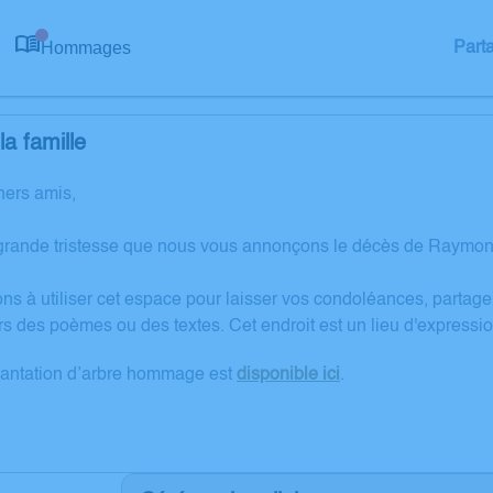
Hommages
Part
0
a famille
hers amis,
grande tristesse que nous vous annonçons le décès de Raymon
ons à utiliser cet espace pour laisser vos condoléances, partag
rs des poèmes ou des textes. Cet endroit est un lieu d'expre
lantation d’arbre hommage est
disponible ici
.