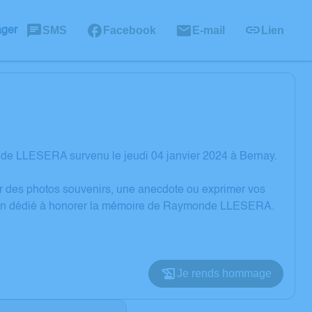
SMS
Facebook
E-mail
Lien
ager
de LLESERA survenu le jeudi 04 janvier 2024 à Bernay.
er des photos souvenirs, une anecdote ou exprimer vos
ssion dédié à honorer la mémoire de Raymonde LLESERA.
Je rends hommage