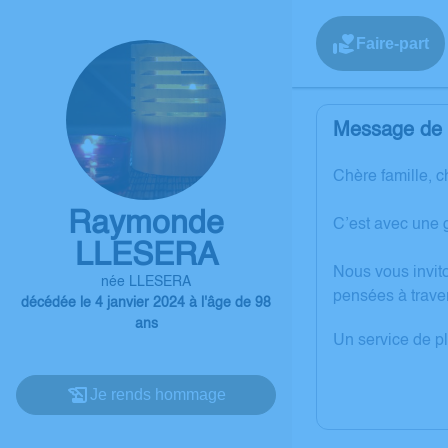
Faire-part
Message de l
Chère famille, c
Raymonde
C’est avec une 
LLESERA
Nous vous invit
née LLESERA
pensées à trave
décédée le 4 janvier 2024 à l'âge de 98
ans
Un service de p
Je rends hommage