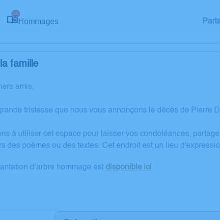
11
Hommages
Part
a famille
hers amis,
grande tristesse que nous vous annonçons le décès de Pierre D
ons à utiliser cet espace pour laisser vos condoléances, partag
rs des poèmes ou des textes. Cet endroit est un lieu d'express
lantation d’arbre hommage est
disponible ici
.