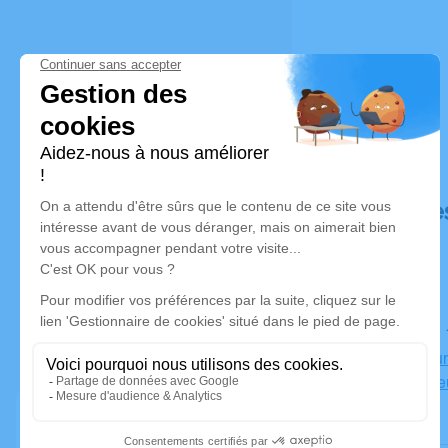
Déroulé de
Le lundi 21
Crématorium
27000 Évre