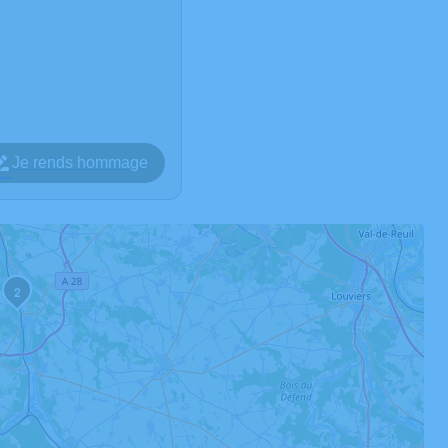
Je rends hommage
2