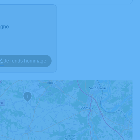
agne
Je rends hommage
1