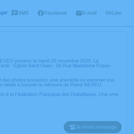
SMS
Facebook
E-mail
Lien
ager
 NEVEU survenu le mardi 25 novembre 2025. La
ante : Église Saint Ouen - 54 Rue Madeleine Fosse -
er des photos souvenirs, une anecdote ou exprimer vos
ion dédié à honorer la mémoire de Pierre NEVEU.
ation à la Fédération Française des Diabétiques. Une urne
Je rends hommage