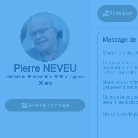
Faire-part
Message de l
Chère famille, c
C’est avec une 
Pierre NEVEU
cérémonie se dé
27370 Tourvill
décédé le 25 novembre 2025 à l'âge de
Nous vous invit
88 ans
pensées à trave
Si vous le souha
sera mise à dispo
Je rends hommage
Un service de p