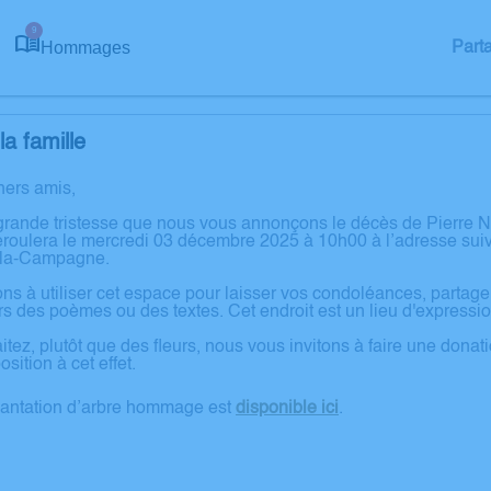
9
Hommages
Part
a famille
hers amis,
grande tristesse que nous vous annonçons le décès de Pierre
roulera le mercredi 03 décembre 2025 à 10h00 à l’adresse suiv
e-la-Campagne.
ons à utiliser cet espace pour laisser vos condoléances, partag
rs des poèmes ou des textes. Cet endroit est un lieu d'express
itez, plutôt que des fleurs, nous vous invitons à faire une don
sition à cet effet.
lantation d’arbre hommage est
disponible ici
.