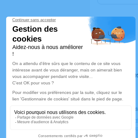
Déroulé de
Le mercre
Église Sai
Tourville-