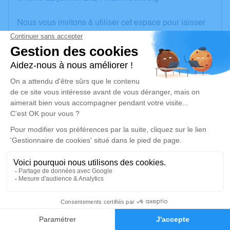
Nous vous invitons à utiliser cet espace pour laisser
vos condoléances, partager des photos souvenirs,
une anecdote ou exprimer vos pensées à travers des
poèmes ou des textes. Cet endroit est un lieu
d'expression dédié à honorer la mémoire de Philippe
GRENIER.
Un service de plantation d’arbre hommage est
disponible ici
.
Je rends hommage
Cérémonie religieuse
lundi 29 janvier 2024 à 10h00
6
Église Saint Paul de Le Neubourg
Rue Dupont de l'Eure
Faire-part
Hommages
27110 Le Neubourg