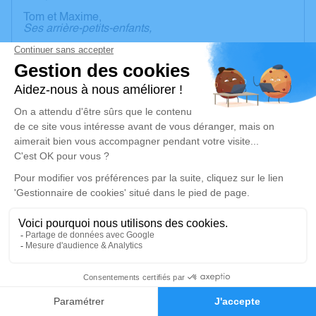
Tom et Maxime,
Ses arrière-petits-enfants,
Baptiste, Alexandre, et Paul AVERT,
Ses arrière-petits-enfants de cœur,
Jo et Marie-Claude MARTYNCIOW,
Son frère et sa belle-sœur,
Françoise LEDANT,
Sa sœur,
Ses neveux et nièces,
Toute la famille et ses amis,
Ont la douleur de vous faire part du décès de
Madame Moïsette PICTON
Survenu le lundi 02 décembre 2024, à l'âge
de 92 ans.
6
Une cérémonie religieuse sera célébrée le
Faire-part
Hommages
Mardi 10 décembre 2024 à 14h30, en l’église Notre
Dame à Amfreville-la-Campagne.