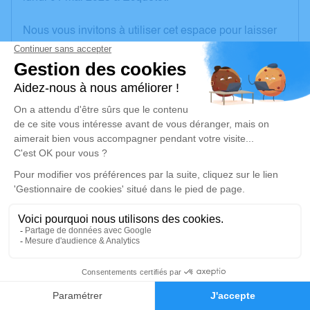
Nous vous invitons à utiliser cet espace pour laisser
vos condoléances, partager des photos souvenirs,
une anecdote ou exprimer vos pensées à travers des
poèmes ou des textes. Cet endroit est un lieu
d'expression dédié à honorer la mémoire de Michel
LEROY.
Un service de plantation d’arbre hommage est
disponible ici
.
Je rends hommage
Cérémonie religieuse
mardi 09 mai 2023 à 10h00
7
Église Notre Dame de Cesseville
27110 Cesseville
Faire-part
Hommages