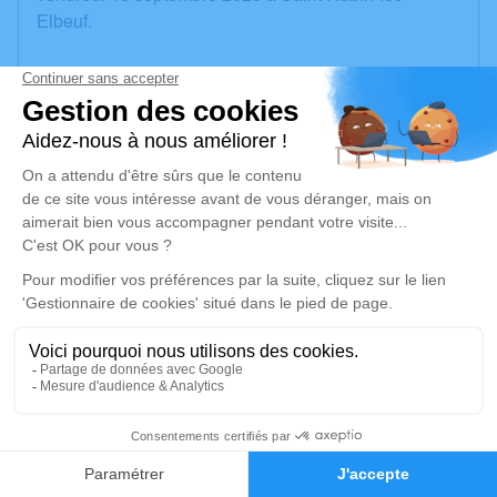
Elbeuf.
Nous vous invitons à utiliser cet espace pour laisser
vos condoléances, partager des photos souvenirs,
une anecdote ou exprimer vos pensées à travers des
poèmes ou des textes. Cet endroit est un lieu
d'expression dédié à honorer la mémoire de Michel
BENOIT.
Un service de plantation d’arbre hommage est
disponible ici
.
Je rends hommage
Cérémonie religieuse
14
jeudi 21 septembre 2023 à 14h30
Eglise le Gros Theil de Le Bosc du Theil
Faire-part
Hommages
27370 Le Bosc du Theil