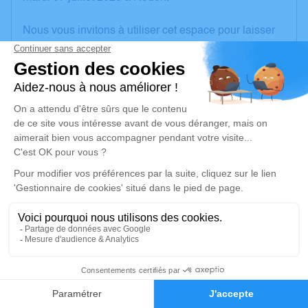
Nous vous invitons à utiliser cet espace pour laisser
vos condoléances, partager des photos souvenirs,
une anecdote ou exprimer vos pensées à travers des
poèmes ou des textes. Cet endroit est un lieu
d'expression dédié à honorer la mémoire de Michel
ADELINE.
Je rends hommage
Cérémonie religieuse
vendredi 17 juillet 2026 à 10h00
Église Saint Paul de Le Neubourg
Rue Dupont de l'Eure
27110 Le Neubourg
6
Faire-part
Hommages
Je rends hommage