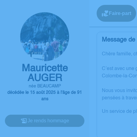
Faire-part
Message de l
Chère famille, c
Mauricette
C’est avec une 
AUGER
Colombe-la-Co
née BEAUCAMP
Nous vous invit
décédée le 15 août 2025 à l'âge de 91
pensées à trave
ans
Un service de p
Je rends hommage