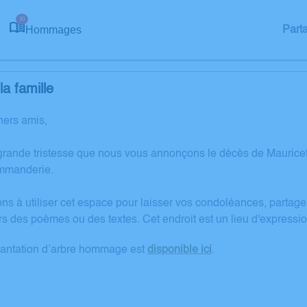
10
Hommages
Part
a famille
hers amis,
grande tristesse que nous vous annonçons le décès de Maurice
mmanderie.
ons à utiliser cet espace pour laisser vos condoléances, partag
rs des poèmes ou des textes. Cet endroit est un lieu d'expres
lantation d’arbre hommage est
disponible ici
.