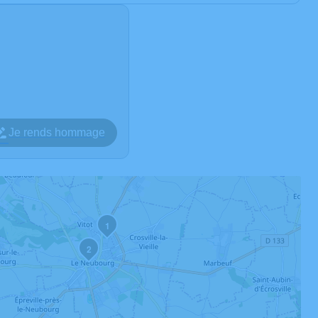
Je rends hommage
1
2