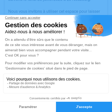
Nous vous invitons à utiliser cet espace pour laisser
vos condoléances, partager des photos souvenirs,
une anecdote ou exprimer vos pensées à travers des
poèmes ou des textes. Cet endroit est un lieu
d'expression dédié à honorer la mémoire de Marie
Thérèse BREARD.
Un service de plantation d’arbre hommage est
disponible ici
.
Je rends hommage
Cérémonie civile
vendredi 01 août 2025 à 14h00
11
Crématorium du Pays d'Eure de Évreux
248, Rue de l'Abbé Lemire
Faire-part
Hommages
27000 Évreux