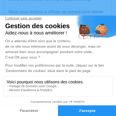
Nous vous invitons à utiliser cet espace pour laisser
vos condoléances, partager des photos souvenirs,
une anecdote ou exprimer vos pensées à travers des
poèmes ou des textes. Cet endroit est un lieu
d'expression dédié à honorer la mémoire de Marie-
Thérèse DAUTCOURT.
Un service de plantation d’arbre hommage est
disponible ici
.
Je rends hommage
Cérémonie religieuse
mercredi 29 novembre 2023 à 14h30
2
Église Notre Dame de Le Noyer-en-Ouche
27410 Le Noyer-en-Ouche
Faire-part
Hommages