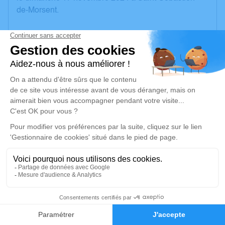
de-Morsent.
Nous vous invitons à utiliser cet espace pour laisser
vos condoléances, partager des photos souvenirs,
une anecdote ou exprimer vos pensées à travers des
poèmes ou des textes. Cet endroit est un lieu
d'expression dédié à honorer la mémoire de Marie-
José LONCKE.
Un service de plantation d’arbre hommage est
disponible ici
.
Je rends hommage
Cérémonie religieuse
3
vendredi 22 novembre 2024 à 14h30
Église Saint Paul de Le Neubourg
Faire-part
Hommages
Rue Dupont de l'Eure