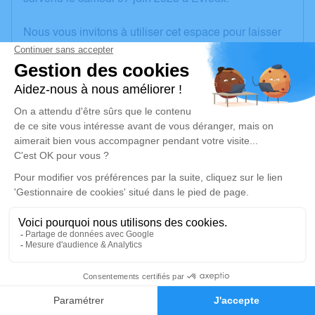
Nous vous invitons à utiliser cet espace pour laisser
vos condoléances, partager des photos souvenirs,
une anecdote ou exprimer vos pensées à travers des
poèmes ou des textes. Cet endroit est un lieu
d'expression dédié à honorer la mémoire de Marie -
Hélène CORLOUER.
Un service de plantation d’arbre hommage est
disponible ici
.
Je rends hommage
Cérémonie religieuse
vendredi 13 juin 2025 à 10h00
13
Église Saint Barthélemy de Graveron-Sémerville
27110 Graveron-Sémerville
Faire-part
Hommages