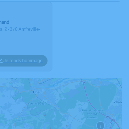
Amand
, 27370 Amfreville-
Je rends hommage
2