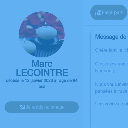
Faire-part
Message de l
Chère famille, c
Marc
C’est avec une 
LECOINTRE
Neubourg.
décédé le 12 janvier 2026 à l'âge de 84
Nous vous invit
ans
pensées à trave
Un service de p
Je rends hommage