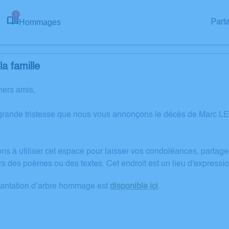
1
Hommages
Part
a famille
hers amis,
grande tristesse que nous vous annonçons le décès de Marc L
ons à utiliser cet espace pour laisser vos condoléances, partag
rs des poèmes ou des textes. Cet endroit est un lieu d'expres
lantation d’arbre hommage est
disponible ici
.