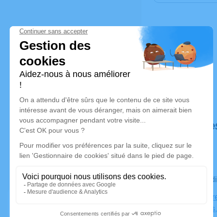
Déroulé de
Le mercred
Eglise Notr
Américains