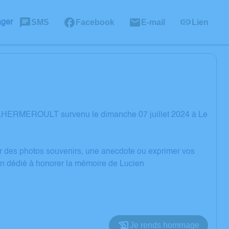
SMS
Facebook
E-mail
Lien
ager
n LHERMEROULT survenu le dimanche 07 juillet 2024 à Le
er des photos souvenirs, une anecdote ou exprimer vos
ion dédié à honorer la mémoire de Lucien
Je rends hommage