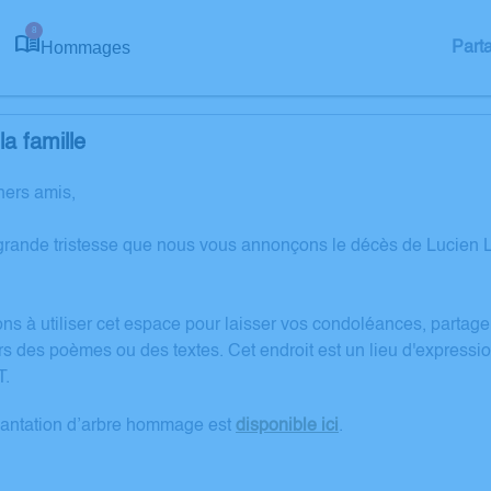
8
Hommages
Part
a famille
hers amis,
grande tristesse que nous vous annonçons le décès de Lucie
ons à utiliser cet espace pour laisser vos condoléances, partag
rs des poèmes ou des textes. Cet endroit est un lieu d'express
.
lantation d’arbre hommage est
disponible ici
.