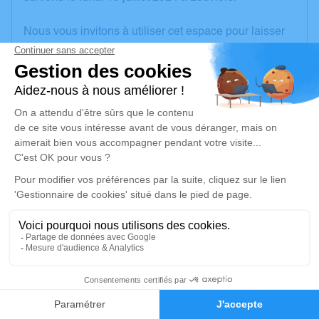
Nous vous invitons à utiliser cet espace pour laisser
vos condoléances, partager des photos souvenirs,
une anecdote ou exprimer vos pensées à travers des
poèmes ou des textes. Cet endroit est un lieu
d'expression dédié à honorer la mémoire de Jean-
Claude DUHAZÉ.
Je rends hommage
Cérémonie religieuse
lundi 22 juillet 2024 à 10h00
Église Saint Leufroy de Tournedos-Bois-Hubert
1 Rue de l'Eglise
27180 Tournedos-Bois-Hubert
2
Faire-part
Hommages
Je rends hommage