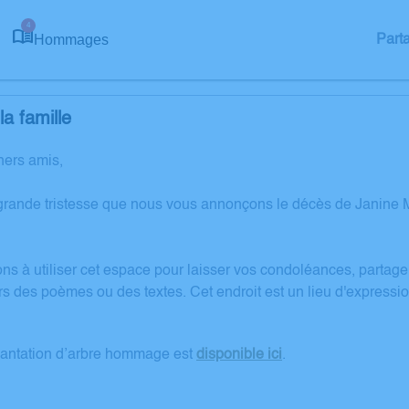
4
Hommages
Part
a famille
hers amis,
grande tristesse que nous vous annonçons le décès de Janine M
ons à utiliser cet espace pour laisser vos condoléances, partag
rs des poèmes ou des textes. Cet endroit est un lieu d'expressi
lantation d’arbre hommage est
disponible ici
.