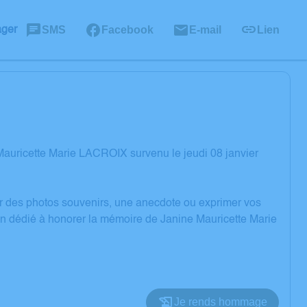
SMS
Facebook
E-mail
Lien
ager
auricette Marie LACROIX survenu le jeudi 08 janvier
er des photos souvenirs, une anecdote ou exprimer vos
on dédié à honorer la mémoire de Janine Mauricette Marie
Je rends hommage