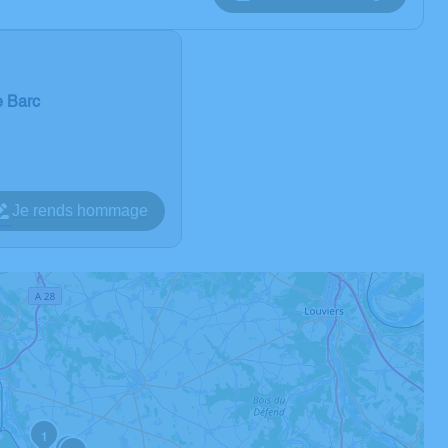
e Barc
Je rends hommage
1