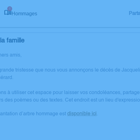
2
Hommages
Part
a famille
hers amis,
grande tristesse que nous vous annonçons le décès de Jacqueli
érard.
ons à utiliser cet espace pour laisser vos condoléances, partag
rs des poèmes ou des textes. Cet endroit est un lieu d'expres
lantation d’arbre hommage est
disponible ici
.