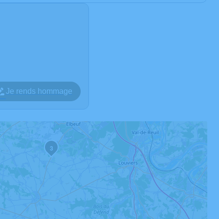
Je rends hommage
3