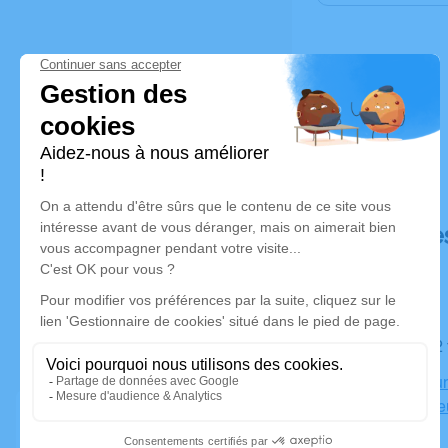
Déroulé de
Le jeudi 1
Crématorium
27000 Évre