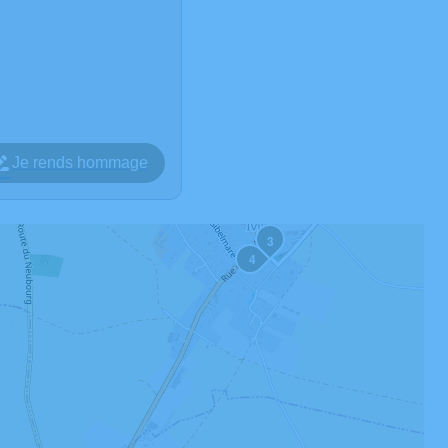
Je rends hommage
3
4