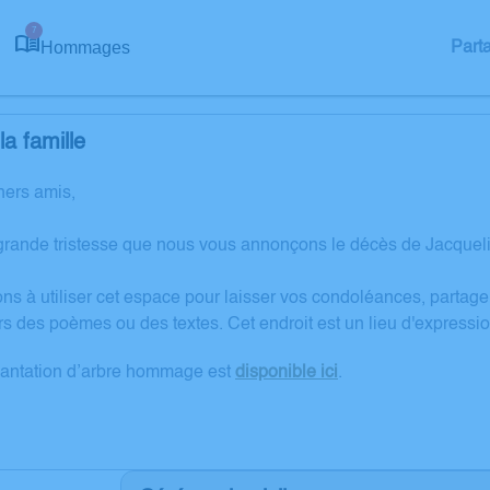
7
Hommages
Part
a famille
hers amis,
grande tristesse que nous vous annonçons le décès de Jacqueli
ons à utiliser cet espace pour laisser vos condoléances, partag
rs des poèmes ou des textes. Cet endroit est un lieu d'expres
lantation d’arbre hommage est
disponible ici
.