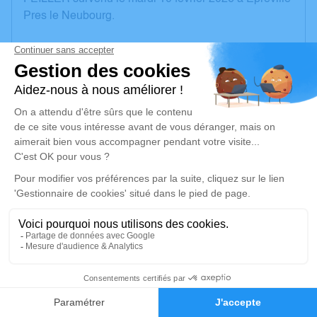
Pres le Neubourg.
Nous vous invitons à utiliser cet espace pour laisser
vos condoléances, partager des photos souvenirs,
une anecdote ou exprimer vos pensées à travers des
poèmes ou des textes. Cet endroit est un lieu
d'expression dédié à honorer la mémoire d’Huguette
Suzanne Emilienne FEILLER.
Un service de plantation d’arbre hommage est
disponible ici
.
Je rends hommage
Cérémonie religieuse
12
mardi 17 février 2026 à 14h30
Église Saint Pierre de Épreville-Près-le-
Faire-part
Hommages
Neubourg