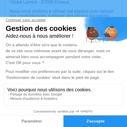
l'Abbé Lemire - 27000 Évreux.
Nous vous invitons à utiliser cet espace pour laisser
vos condoléances, partager des photos souvenirs,
une anecdote ou exprimer vos pensées à travers des
poèmes ou des textes. Cet endroit est un lieu
d'expression dédié à honorer la mémoire de Gilberte
BARBE.
Je rends hommage
Cérémonie civile
mardi 07 juillet 2026 à 14h00
Crématorium du Pays d'Eure de Évreux
248, Rue de l'Abbé Lemire
27000 Évreux
17
Je rends hommage
Faire-part
Hommages
Déroulé des obsèques