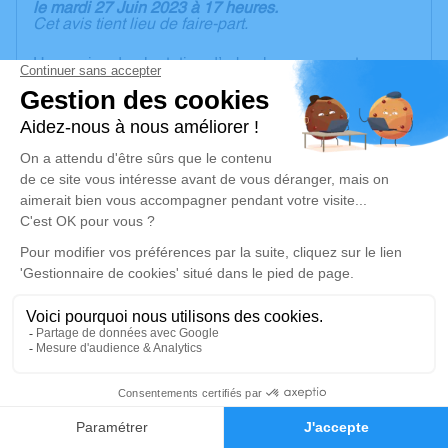
le mardi 27 Juin 2023 à 17 heures.
Cet avis tient lieu de faire-part.
Un service de plantation d’arbre hommage est
disponible ici
.
Je rends hommage
Crémation
mardi 27 juin 2023 à 17h00
Crématorium du Pays d'Eure de Évreux
248, Rue de l'Abbé Lemire
27000 Évreux
Je rends hommage
6
Déroulé des obsèques
Faire-part
Hommages