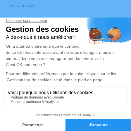
Bosguerard.
Nous vous invitons à utiliser cet espace pour laisser
vos condoléances, partager des photos souvenirs,
une anecdote ou exprimer vos pensées à travers des
poèmes ou des textes. Cet endroit est un lieu
d'expression dédié à honorer la mémoire de Fabien
MESSÉ.
Un service de plantation d’arbre hommage est
disponible ici
.
Je rends hommage
Crémation
1
jeudi 09 novembre 2023 à 14h00
Crématorium du Pays d'Eure de Évreux
Faire-part
Hommages
248, Rue de l'Abbé Lemire