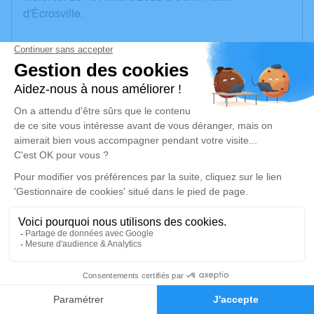
d'Écrosville.
Nous vous invitons à utiliser cet espace pour laisser
vos condoléances, partager des photos souvenirs,
une anecdote ou exprimer vos pensées à travers des
poèmes ou des textes. Cet endroit est un lieu
d'expression dédié à honorer la mémoire d’Eric
CARLI.
Un service de plantation d’arbre hommage est
disponible ici
.
Je rends hommage
Cérémonie religieuse
6
lundi 04 décembre 2023 à 14h30
Église Saint-Aubin de Saint-Aubin-d'Écrosville
Faire-part
Hommages
2 A Place de l'Église