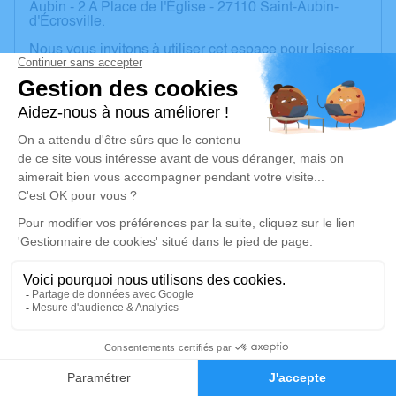
Aubin - 2 A Place de l'Église - 27110 Saint-Aubin-
d'Écrosville.
Nous vous invitons à utiliser cet espace pour laisser
vos condoléances, partager des photos souvenirs,
une anecdote ou exprimer vos pensées à travers des
poèmes ou des textes. Cet endroit est un lieu
d'expression dédié à honorer la mémoire d’Emilie
RAMIER.
Les membres de la famille ne souhaitent pas
particulièrement de fleurs, ils vous invitent à faire des
dons au profit de la ligue contre le Cancer. (une urne
sera à votre disposition près du registre à signature
dans l'église)
Je rends hommage
Cérémonie religieuse
vendredi 05 décembre 2025 à 10h30
111
Église Saint-Aubin de Saint-Aubin-d'Écrosville
2 A Place de l'Église
Faire-part
Hommages
27110 Saint-Aubin-d'Écrosville