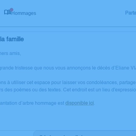
Hommages
Part
0
a famille
hers amis,
grande tristesse que nous vous annonçons le décès d’Eliane 
ons à utiliser cet espace pour laisser vos condoléances, partag
rs des poèmes ou des textes. Cet endroit est un lieu d'express
lantation d’arbre hommage est
disponible ici
.