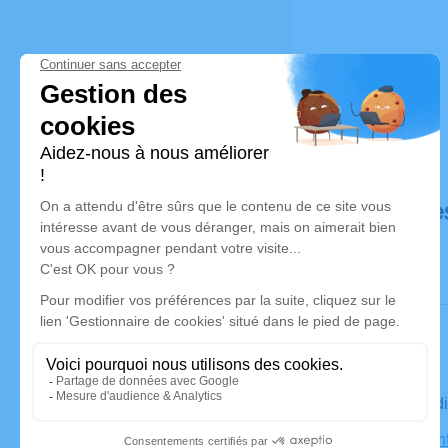
Déroulé de
Le vendred
Église Sain