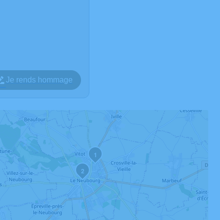
Je rends hommage
1
2