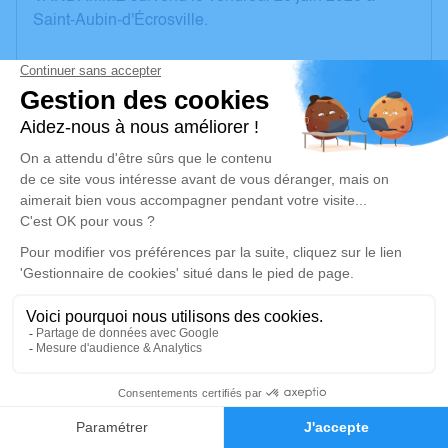
Saint-Aubin-d'Écrosville.
Nous vous invitons à utiliser cet espace pour laisser
vos condoléances, partager des photos souvenirs,
une anecdote ou exprimer vos pensées à travers des
poèmes ou des textes. Cet endroit est un lieu
d'expression dédié à honorer la mémoire de Denis
Ernest Antoine VANDAMME.
Un service de plantation d’arbre hommage est
disponible ici
.
Je rends hommage
Cérémonie civile
5
mardi 07 juillet 2026 à 10h00
Crématorium du Pays d'Eure de Évreux
Faire-part
Hommages
248, Rue de l'Abbé Lemire