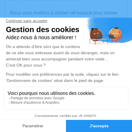
Nous vous invitons à utiliser cet espace pour laisser
vos condoléances, partager des photos souvenirs,
une anecdote ou exprimer vos pensées à travers des
poèmes ou des textes. Cet endroit est un lieu
d'expression dédié à honorer la mémoire de David
KRASKA.
Un service de plantation d’arbre hommage est
disponible ici
.
Je rends hommage
Cérémonie religieuse
vendredi 20 février 2026 à 10h30
101
Église Notre Dame de Mandeville
27370 Mandeville
Faire-part
Hommages