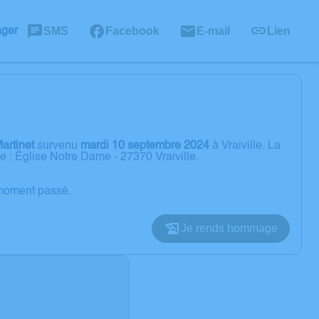
SMS
Facebook
E-mail
Lien
ager
artinet
survenu
mardi 10 septembre 2024
à Vraiville. La
 : Église Notre Dame - 27370 Vraiville.
 moment passé.
Je rends hommage