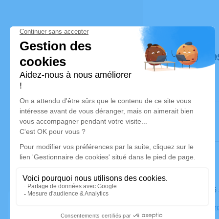
Déroulé de
Le lundi 1
Église Notr