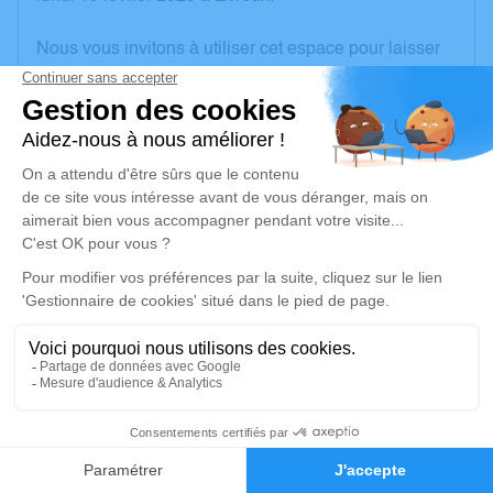
Nous vous invitons à utiliser cet espace pour laisser
vos condoléances, partager des photos souvenirs,
une anecdote ou exprimer vos pensées à travers des
poèmes ou des textes. Cet endroit est un lieu
d'expression dédié à honorer la mémoire de Colette
MABIRE.
Un service de plantation d’arbre hommage est
disponible ici
.
Je rends hommage
Cérémonie religieuse
vendredi 14 février 2025 à 10h30
3
Église Saint Martin de Louversey
5 Rue de l'Eglise
Faire-part
Hommages
27190 Louversey