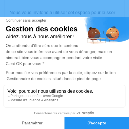
Nous vous invitons à utiliser cet espace pour laisser
vos condoléances, partager des photos souvenirs,
une anecdote ou exprimer vos pensées à travers des
poèmes ou des textes. Cet endroit est un lieu
d'expression dédié à honorer la mémoire de Claude
LEFEBVRE.
Un service de plantation d’arbre hommage est
disponible ici
.
Je rends hommage
Inhumation
jeudi 15 mai 2025 à 15h00
3
Cimetière de Bézancourt
76220 Bézancourt
Faire-part
Hommages