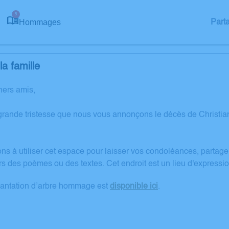
5
Hommages
Part
a famille
hers amis,
grande tristesse que nous vous annonçons le décès de Chris
ons à utiliser cet espace pour laisser vos condoléances, partag
rs des poèmes ou des textes. Cet endroit est un lieu d'expres
lantation d’arbre hommage est
disponible ici
.