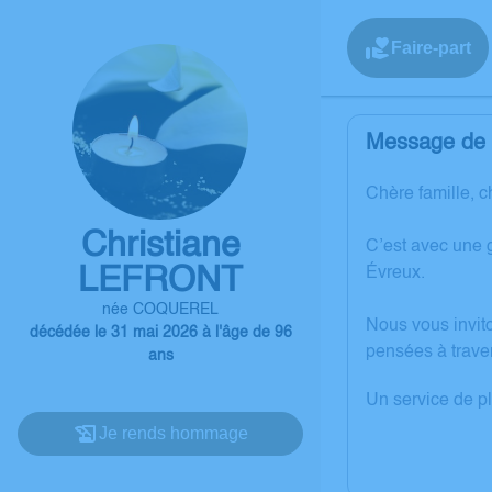
Faire-part
Message de l
Chère famille, c
Christiane
C’est avec une 
LEFRONT
Évreux.
née COQUEREL
Nous vous invit
décédée le 31 mai 2026 à l'âge de 96
pensées à trave
ans
Un service de p
Je rends hommage