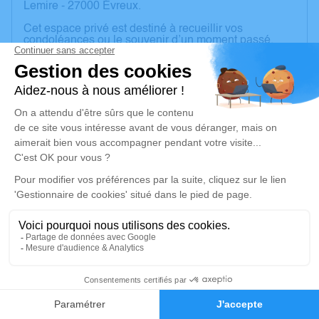
Lemire - 27000 Évreux.
Cet espace privé est destiné à recueillir vos
condoléances ou le souvenir d’un moment passé.
Le souhait de Christian :
Une rose de couleur rouge ou orangée
Pas de gerbe ni de plaque.
Une tenue colorée si possible lui ferait plaisir.
Un service de plantation d’arbre hommage est
disponible ici
.
Je rends hommage
Cérémonie civile
lundi 05 août 2024 à 15h00
Crématorium du Pays d'Eure de Évreux
43
248, Rue de l'Abbé Lemire
27000 Évreux
Faire-part
Hommages