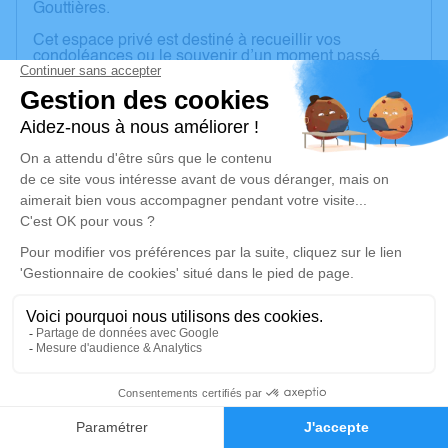
Gouttières.
Cet espace privé est destiné à recueillir vos
condoléances ou le souvenir d’un moment passé.
Pas de plaque, uniquement des fleurs naturelles.
Un service de plantation d’arbre hommage est
disponible ici
.
Je rends hommage
Cérémonie civile
mercredi 04 décembre 2024 à 11h00
Cimetière de Gouttières
27410 Gouttières
8
Je rends hommage
Faire-part
Hommages
Déroulé des obsèques