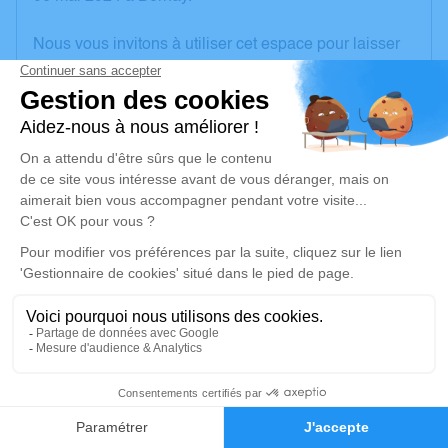
Nous vous invitons à utiliser cet espace pour laisser
vos condoléances, partager des photos souvenirs,
une anecdote ou exprimer vos pensées à travers des
poèmes ou des textes. Cet endroit est un lieu
d'expression dédié à honorer la mémoire d’Annick
RIOUX.
Un service de plantation d’arbre hommage est
disponible ici
.
Je rends hommage
Cérémonie religieuse
vendredi 10 mai 2024 à 10h30
11
Église Saint Ouen d'Harcourt
Palce Saint Ouen
Faire-part
Hommages
27800 Harcourt