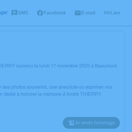
SMS
Facebook
E-mail
Lien
ager
THIERRY survenu le lundi 17 novembre 2025 à Beaumont-
er des photos souvenirs, une anecdote ou exprimer vos
sion dédié à honorer la mémoire d’André THIERRY.
Je rends hommage