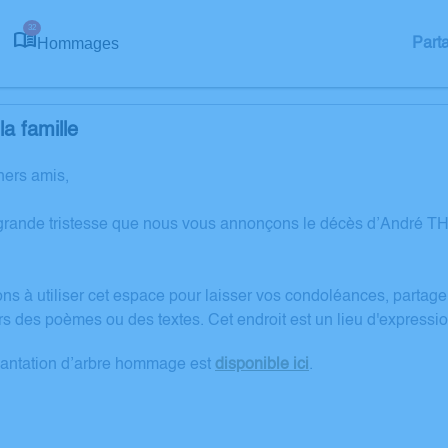
32
Hommages
Part
a famille
hers amis,
grande tristesse que nous vous annonçons le décès d’André 
ons à utiliser cet espace pour laisser vos condoléances, partag
rs des poèmes ou des textes. Cet endroit est un lieu d'expres
lantation d’arbre hommage est
disponible ici
.