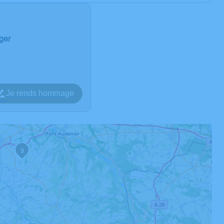
ger
Je rends hommage
3